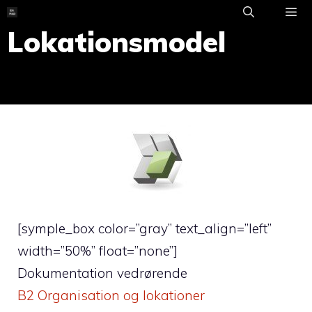
Skip
to
Lokationsmodel
ME
content
[symple_box color=”gray” text_align=”left”
width=”50%” float=”none”]
Dokumentation vedrørende
B2 Organisation og lokationer