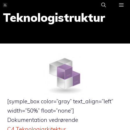
Skip
to
Teknologistruktur
ME
content
[symple_box color=”gray” text_align=”left”
width=”50%” float=”none”]
Dokumentation vedrørende
C4 Teknologiarkitektur